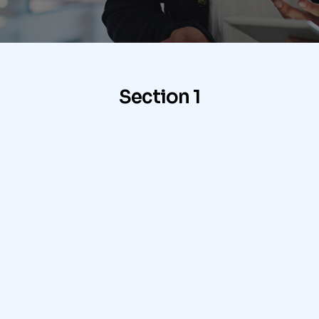
Section 1
Neque porro quisquam est, qui
dolorem ipsum quia dolor sit amet?
Lorem ipsum dolor sit amet, consectetur
adipiscing elit, sed do eiusmod tempor incididunt
ut labore et dolore magna aliqua. Ut enim ad
minim veniam, quis nostrud exercitation ullamco
laboris nisi ut aliquip ex ea commodo consequat.
Duis aute irure dolor in reprehenderit in
voluptate velit esse cillum dolore eu fugiat nulla